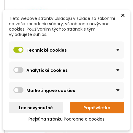
×
Tieto webové stránky ukladajú v súlade so zákonmi
na vaše zariadenie súbory, všeobecne nazývané
cookies. Používaním týchto stránok s tým
vyjadrujete súhlas.
Technické cookies
Analytické cookies
KÓD:
OB17785
Marketingové cookies
DÁVKOVACIE KEFA NA
KÚPEĽ MODRÝ
Len nevyhnutné
Prijať všetko
Každý majiteľ psíka určite
pozná situáciu, kedy je
Prejsť na stránku Podrobne o cookies
potrebné kúpeľ a náš
štvornohý kamarát tomu nie
Cena
7,59 €
je práve naklonený. Jednou