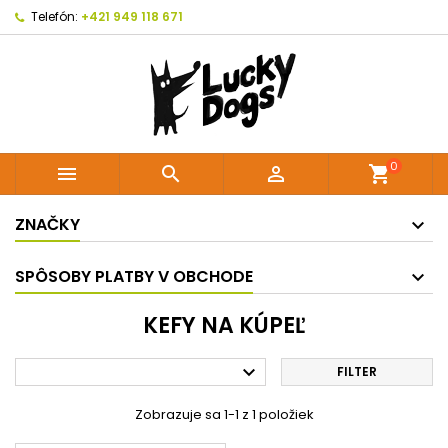
Telefón:
+421 949 118 671
0



shopping_cart
ZNAČKY
SPÔSOBY PLATBY V OBCHODE
KEFY NA KÚPEĽ

FILTER
Zobrazuje sa 1-1 z 1 položiek