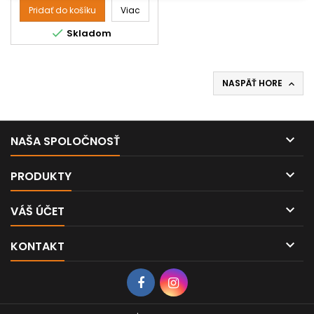
rukou sa snažíte udržať psíka
Pridať do košíku
Viac
vo vani, druhú nanášate...

Skladom
NASPÄŤ HORE


NAŠA SPOLOČNOSŤ

PRODUKTY

VÁŠ ÚČET

KONTAKT