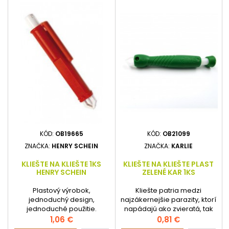
KÓD:
OB19665
KÓD:
OB21099
ZNAČKA:
HENRY SCHEIN
ZNAČKA:
KARLIE
KLIEŠTE NA KLIEŠTE 1KS
KLIEŠTE NA KLIEŠTE PLAST
HENRY SCHEIN
ZELENÉ KAR 1KS
Plastový výrobok,
Kliešte patria medzi
jednoduchý design,
najzákernejšie parazity, ktorí
jednoduché použitie.
napádajú ako zvieratá, tak
ľudí. Môžu prenášať
Cena
Cena
1,06 €
0,81 €
množstvo chorôb, ktoré v