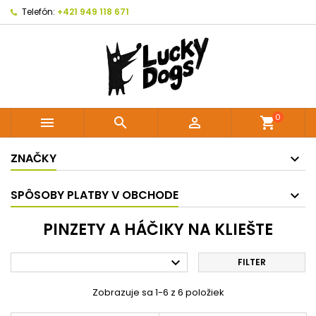
Telefón:
+421 949 118 671
0



shopping_cart
ZNAČKY
SPÔSOBY PLATBY V OBCHODE
PINZETY A HÁČIKY NA KLIEŠTE

FILTER
Zobrazuje sa 1-6 z 6 položiek