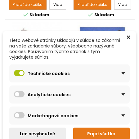
najhoršom prípade môžu
Pridať do košíku
Viac
Pridať do košíku
Viac
končiť smrťou. Táto pinzeta


Skladom
Skladom
vám zaručí ľahké vybratie
kliešťov bez akýchkoľvek
problémov a bez toho, aby
došlo ku kontaktu Vašej
×
pokožky s kliešťom. Klieštiky
Tieto webové stránky ukladajú v súlade so zákonmi
sú vyrobené z plastu a sú
na vaše zariadenie súbory, všeobecne nazývané
prispôsobené na ľahké...
cookies. Používaním týchto stránok s tým
vyjadrujete súhlas.
Technické cookies
Analytické cookies
KÓD:
OB19667
KÓD:
OB19664
ZNAČKA:
KRUUSE JORGEN A/S
ZNAČKA:
OSTATNÍ
Marketingové cookies
KLIEŠTE NA KLIEŠTE PLAST
HÁČIK NA KLIEŠTE O'TOM
ČERVENÉ BUSTER 1KS
2KS
Len nevyhnutné
Prijať všetko
Máte problém vytiahnuť
Najpraktickejšie a